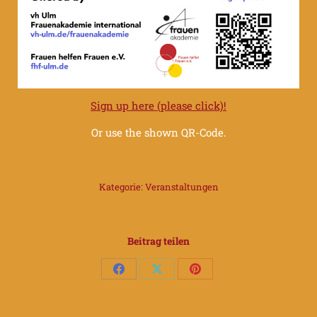
Sign up here (please click)!
Or use the shown QR-Code.
Kategorie:
Veranstaltungen
Beitrag teilen
Auf
Auf
Auf
Facebook
X
Pinterest