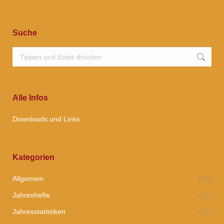
Facebook
X
Pinterest
teilen
teilen
teilen
Suche
Suchen:
Alle Infos
Downloads und Links
Kategorien
Allgemein
(19)
Jahreshefte
(11)
Jahresstatistiken
(11)